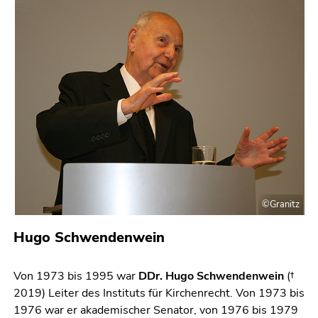
bestätigen
Sie diesen
Link.
Beginn
Zum
des
Inhalt
Seitenbereichs:
(Zugriffstaste
Seitenbereiche:
1)
Zur
Positionsanzeige
(Zugriffstaste
2)
Zur
©Granitz
Hauptnavigation
Hugo Schwendenwein
(Zugriffstaste
3)
Zur
Von 1973 bis 1995 war
DDr. Hugo Schwendenwein
(†
Unternavigation
2019) Leiter des Instituts für Kirchenrecht. Von 1973 bis
(Zugriffstaste
1976 war er akademischer Senator, von 1976 bis 1979