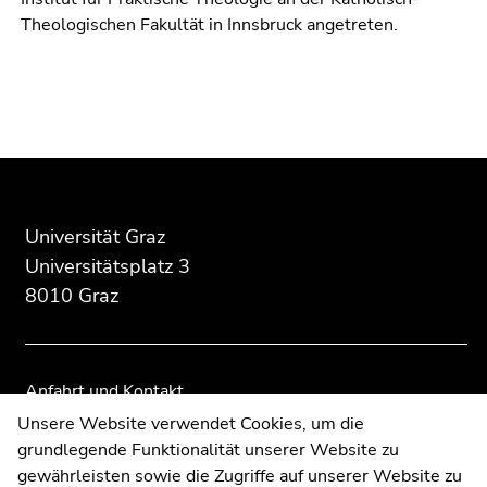
Theologischen Fakultät in Innsbruck angetreten.
Beginn
Ende
Ende
des
dieses
dieses
Seitenbereichs:
Seitenbereichs.
Seitenbereichs.
Zusatzinformationen:
Zur
Zur
Universität Graz
Übersicht
Übersicht
Universitätsplatz 3
der
der
8010 Graz
Seitenbereiche
Seitenbereiche
Anfahrt und Kontakt
Kommunikation und Öffentlichkeitsarbeit
Unsere Website verwendet Cookies, um die
grundlegende Funktionalität unserer Website zu
Moodle
gewährleisten sowie die Zugriffe auf unserer Website zu
UNIGRAZonline