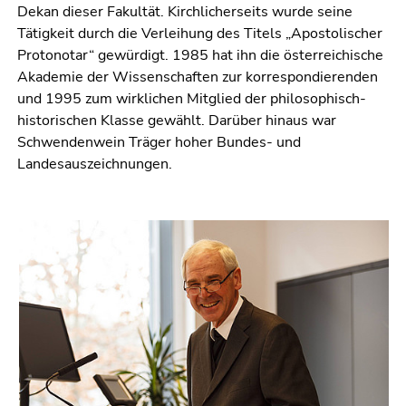
4)
Dekan dieser Fakultät. Kirchlicherseits wurde seine
Zu
Tätigkeit durch die Verleihung des Titels „Apostolischer
den
Protonotar“ gewürdigt. 1985 hat ihn die österreichische
Zusatzinformationen
Akademie der Wissenschaften zur korrespondierenden
(Zugriffstaste
und 1995 zum wirklichen Mitglied der philosophisch-
5)
historischen Klasse gewählt. Darüber hinaus war
Zu
Schwendenwein Träger hoher Bundes- und
den
Landesauszeichnungen.
Seiteneinstellungen
(Benutzer/Sprache)
(Zugriffstaste
8)
Zur
Suche
(Zugriffstaste
9)
Ende
dieses