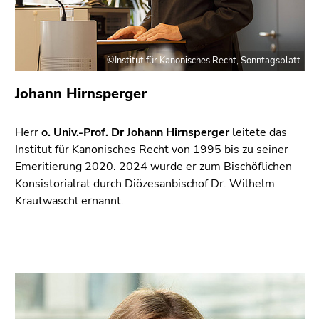
Seitenbereichs.
Zur
Übersicht
der
©Institut für Kanonisches Recht, Sonntagsblatt
Seitenbereiche
Johann Hirnsperger
Herr
o. Univ.-Prof. Dr Johann Hirnsperger
leitete das
Institut für Kanonisches Recht von 1995 bis zu seiner
Emeritierung 2020. 2024 wurde er zum Bischöflichen
Konsistorialrat durch Diözesanbischof Dr. Wilhelm
Krautwaschl ernannt.