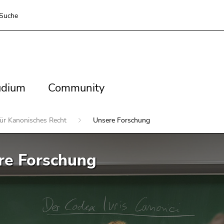
Suche
dium
Community
udium
Community
 für Kanonisches Recht
Unsere Forschung
re Forschung